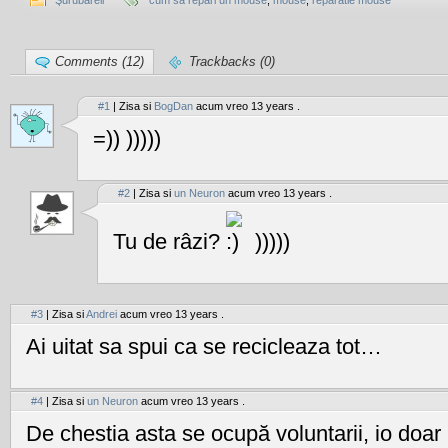
Şurubăreli
cum sa repari un mouse
,
mouse
,
reparatie mouse
Comments (12)
Trackbacks (0)
#1
| Zisa si
BogDan
acum vreo 13 years .
=)) )))))
#2
| Zisa si
un Neuron
acum vreo 13 years .
Tu de râzi?
)))))
#3
| Zisa si
Andrei
acum vreo 13 years .
Ai uitat sa spui ca se recicleaza tot…
#4
| Zisa si
un Neuron
acum vreo 13 years .
De chestia asta se ocupă voluntarii, io doar 