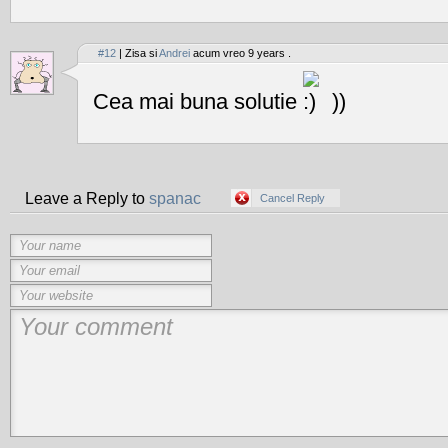
#12
| Zisa si
Andrei
acum vreo 9 years .
Cea mai buna solutie
))
Leave a Reply to
spanac
Cancel Reply