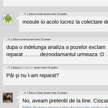
#5
| Zisa si cristi acum vreo 13 years .
mosule io acolo lucrez la colectar
#6
| Zisa si cristi acum vreo 13 years .
dupa o indelunga analiza a pozelor exclam
reparat ………deznodamantul urmeaza 
#7
| Zisa si
un Neuron
acum vreo 13 years .
Păi şi nu l-am reparat?
#8
| Zisa si Tony acum vreo 13 years .
No, aveam pretentii de la tine. Cioca
http://www.magazinulcuscule.ro/scule