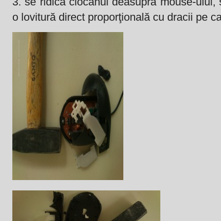
3. se ridică ciocanul deasupra mouse-ului, s
o lovitură direct proporţională cu dracii pe ca