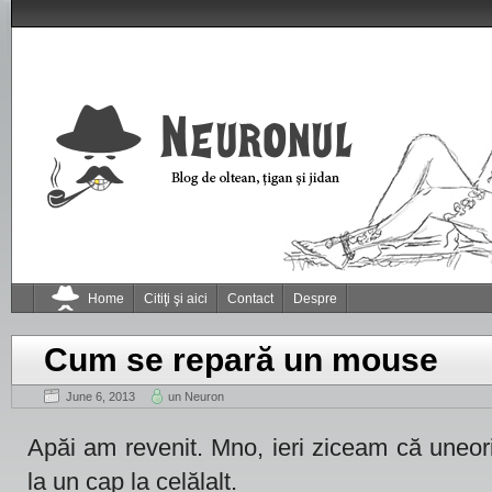
Home
Citiţi şi aici
Contact
Despre
Cum se repară un mouse
June 6, 2013
un Neuron
Apăi am revenit. Mno, ieri ziceam că uneori 
la un cap la celălalt.