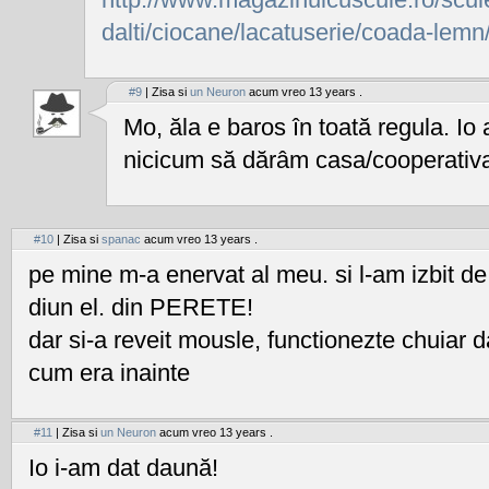
dalti/ciocane/lacatuserie/coada-lemn
#9
| Zisa si
un Neuron
acum vreo 13 years .
Mo, ăla e baros în toată regula. Io
nicicum să dărâm casa/cooperativ
#10
| Zisa si
spanac
acum vreo 13 years .
pe mine m-a enervat al meu. si l-am izbit de 
diun el. din PERETE!
dar si-a reveit mousle, functionezte chuiar 
cum era inainte
#11
| Zisa si
un Neuron
acum vreo 13 years .
Io i-am dat daună!