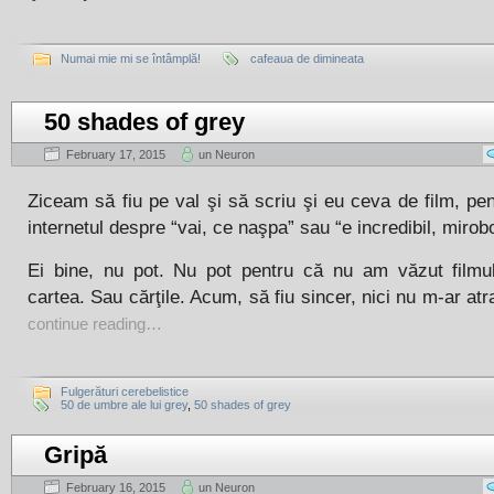
Numai mie mi se întâmplă!
cafeaua de dimineata
50 shades of grey
February 17, 2015
un Neuron
Ziceam să fiu pe val şi să scriu şi eu ceva de film, pe
internetul despre “vai, ce naşpa” sau “e incredibil, mirobo
Ei bine, nu pot. Nu pot pentru că nu am văzut filmul
cartea. Sau cărţile. Acum, să fiu sincer, nici nu m-ar atr
continue reading…
Fulgerături cerebelistice
50 de umbre ale lui grey
,
50 shades of grey
Gripă
February 16, 2015
un Neuron