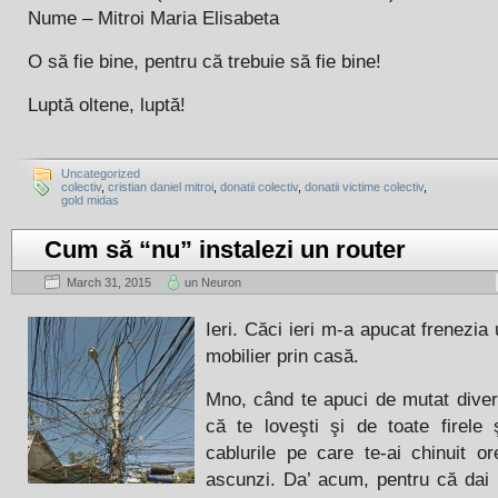
Nume – Mitroi Maria Elisabeta
O să fie bine, pentru că trebuie să fie bine!
Luptă oltene, luptă!
Uncategorized
colectiv
,
cristian daniel mitroi
,
donatii colectiv
,
donatii victime colectiv
,
gold midas
Cum să “nu” instalezi un router
March 31, 2015
un Neuron
Ieri. Căci ieri m-a apucat frenezia
mobilier prin casă.
Mno, când te apuci de mutat dive
că te loveşti şi de toate firele ş
cablurile pe care te-ai chinuit or
ascunzi. Da’ acum, pentru că dai 