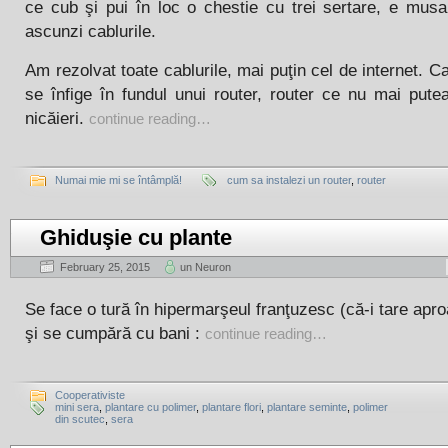
ce cub şi pui în loc o chestie cu trei sertare, e mus
ascunzi cablurile.
Am rezolvat toate cablurile, mai puţin cel de internet. Ca
se înfige în fundul unui router, router ce nu mai pute
nicăieri.
continue reading…
Numai mie mi se întâmplă!
cum sa instalezi un router
,
router
Ghiduşie cu plante
February 25, 2015
un Neuron
Se face o tură în hipermarşeul franţuzesc (că-i tare ap
şi se cumpără cu bani :
continue reading…
Cooperativiste
mini sera
,
plantare cu polimer
,
plantare flori
,
plantare seminte
,
polimer
din scutec
,
sera