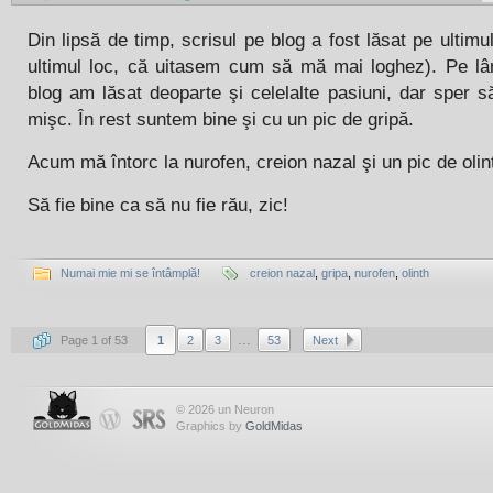
Din lipsă de timp, scrisul pe blog a fost lăsat pe ultimul
ultimul loc, că uitasem cum să mă mai loghez). Pe lâ
blog am lăsat deoparte şi celelalte pasiuni, dar sper 
mişc. În rest suntem bine şi cu un pic de gripă.
Acum mă întorc la nurofen, creion nazal şi un pic de olin
Să fie bine ca să nu fie rău, zic!
Numai mie mi se întâmplă!
creion nazal
,
gripa
,
nurofen
,
olinth
...
Page 1 of 53
1
2
3
53
Next
© 2026 un Neuron
Graphics by
GoldMidas