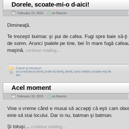
Dorele, scoate-mi-o d-aici!
February 23, 2015
un Neuron
Dimineaţă.
Te trezeşti buimac şi pui de cafea. Fugi spre baie să-ţi
de somn. Arunci ţoalele pe tine, bei în mare fugă cafeau
maşină.
continue reading…
Cazuri şi necazuri
ce a mai facut dorel
,
d-ale lui dorel
,
dorel
,
sunt celebru scoate-ma de
aici
Acel moment
February 18, 2015
un Neuron
Vine o vreme când e musai să accepţi că eşti cam obosi
este să stai locului. Dar io nu, batman şi batman.
Şi totuşi…
continue reading…