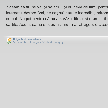
Ziceam să fiu pe val şi să scriu şi eu ceva de film, pentr
internetul despre “vai, ce naşpa” sau “e incredibil, mirobo
nu pot. Nu pot pentru că nu am văzut filmul şi n-am citit
cărţile. Acum, să fiu sincer, nici nu m-ar atrage s-o cites
Fulgerături cerebelistice
50 de umbre ale lui grey
,
50 shades of grey