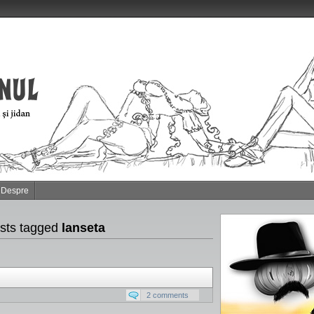
Despre
sts tagged
lanseta
2 comments