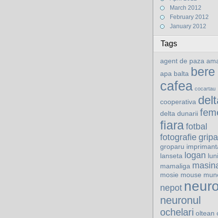
March 2012
February 2012
January 2012
Tags
agent de paza
ama
bere
apa
balta
cafea
cocartau
delt
cooperativa
fem
delta dunarii
fiara
fotbal
fotografie
gripa
groparu
imprimant
logan
lanseta
lun
masin
mamaliga
mosie
mouse
mun
neur
nepot
neuronul
ochelari
oltean