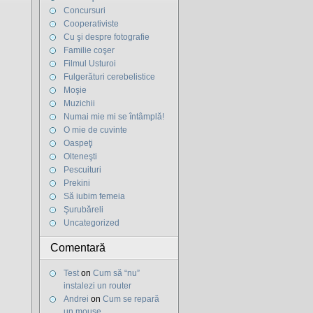
Concursuri
Cooperativiste
Cu şi despre fotografie
Familie coşer
Filmul Usturoi
Fulgerături cerebelistice
Moşie
Muzichii
Numai mie mi se întâmplă!
O mie de cuvinte
Oaspeţi
Olteneşti
Pescuituri
Prekini
Să iubim femeia
Şurubăreli
Uncategorized
Comentară
Test
on
Cum să “nu”
instalezi un router
Andrei
on
Cum se repară
un mouse