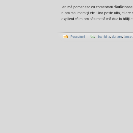
Ieri mă pomenesc cu comentarii răutăcioase 
n-am mai mers şi etc. Una peste alta, el are
explicat că m-am săturat să mă duc la bălţile
Pescuituri
bambina
,
dunare
,
lanset