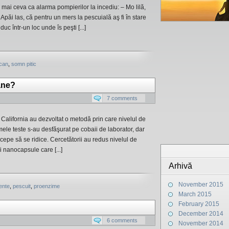
mai ceva ca alarma pompierilor la incediu: – Mo lilă,
 Apăi las, că pentru un mers la pescuială aş fi în stare
uc într-un loc unde îs peşti [...]
ican
,
somn pitic
âne?
7 comments
 California au dezvoltat o metodă prin care nivelul de
mele teste s-au desfăşurat pe cobaii de laborator, dar
ncepe să se ridice. Cercetătorii au redus nivelul de
i nanocapsule care [...]
Arhivă
November 2015
ente
,
pescuit
,
proenzime
March 2015
February 2015
December 2014
6 comments
November 2014