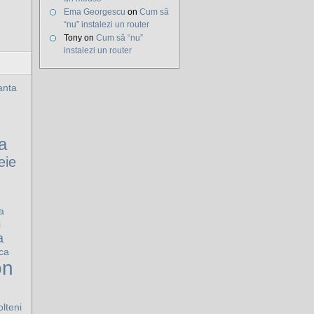
Ema Georgescu
on
Cum să
“nu” instalezi un router
Tony on
Cum să “nu”
instalezi un router
nta
a
eie
a
i
a
ca
on
olteni