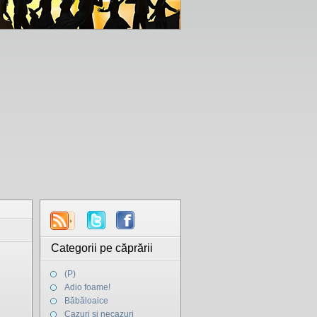
Categorii pe căprării
(P)
Adio foame!
Băbăloaice
Cazuri şi necazuri