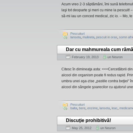
Acum vreo 2-3 săptămâni, îmi sună telefonul 
laşi tot deoparte şi meri cu mine la pescuit! –
să-mi iau un conced medical, zic io. – Mo, te d
Pescuituri
lanseta
,
mulineta
,
pescuit in oras
,
somn afr
Dar cu mahmureala cum răm
February 19, 2013
un Neuron
Citesc în dimineaţa asta: <<<Cercetătorii din
alcool din organism poate fi redus rapid. Pri
umbra unei aşa-zise „pastile contra beţiei“ î
alcool din sângele şoarecilor cu ajutorul une
Pescuituri
balta
,
bere
,
enzime
,
lanseta
,
leac
,
medicam
Discuţie prohibitivă!
May 25, 2012
un Neuron