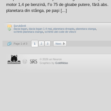
motor 1,4 pe benzină, f’o 75 de gloabe putere, fără abs.
planetara din stânga, pe paşi [...]
Şurubăreli
dacia logan
,
dacia logan 1.4 mpi
,
planetara dreapta
,
planetara stanga
,
schimb planetara stanga
,
schimb ulei cutie de viteze
Page 1 of 3
1
2
3
Next
© 2026 un Neuron
Graphics by
GoldMidas