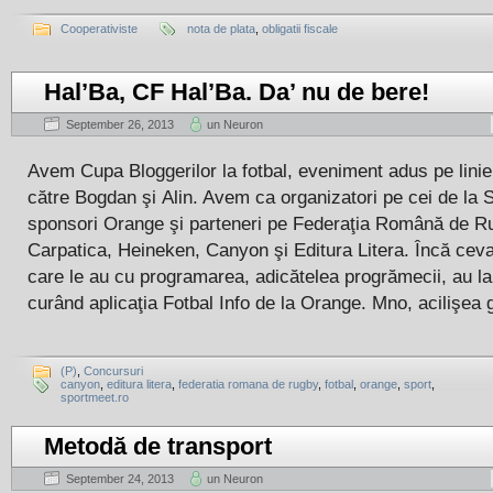
Cooperativiste
nota de plata
,
obligatii fiscale
Hal’Ba, CF Hal’Ba. Da’ nu de bere!
September 26, 2013
un Neuron
Avem Cupa Bloggerilor la fotbal, eveniment adus pe linie
către Bogdan şi Alin. Avem ca organizatori pe cei de la 
sponsori Orange şi parteneri pe Federaţia Română de R
Carpatica, Heineken, Canyon şi Editura Litera. Încă cev
care le au cu programarea, adicătelea progrămecii, au l
curând aplicaţia Fotbal Info de la Orange. Mno, acilişea gă
(P)
,
Concursuri
canyon
,
editura litera
,
federatia romana de rugby
,
fotbal
,
orange
,
sport
,
sportmeet.ro
Metodă de transport
September 24, 2013
un Neuron