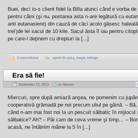
Buei, deci io-s client fidel la Billa atunci când e vorba 
pentru câini (şi nu, postarea asta n-are legătură cu euta
anti eutanasiere) din cauză de căci acolo găsesc haleal
trei’jde lei sacul de 10 kile. Sacul ăsta îl iau pentru cit
pe care-l deţinem cu drepturi la [...]
Cooperativiste
agenti de paza
,
magar
,
teleaga
Era să fie!
September 23, 2013
un Neuron
Miercuri, spre după amiază anşea, ne pomenim cu jupân
cooperativă grămadă pe noi precum uliul pe găină. – Bă, 
când n-am mai fost noi la un pescuit sălbatic în mijlocul 
sălbatice? Ah? – Păi cam de ceva vreme şi timp… – Bon
acasă, ne întâlnim mâine la 5 în [...]