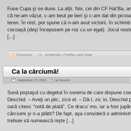
Fuse Cupa şi se duse. La alţii. Noi, cei din CF Hal’Ba, am 
că ne-am văzut, c-am beut pe beri şi c-am dat din picioa
teren. În rest, pot spune că n-am avut victorii, în schim
cocoaşă (deşi începusem pe roz cu un egal). Jocul nost
[...]
Concursuri
accidentari
,
cf hal'ba
,
cupa
,
fotbal
Ca la cârciumă!
September 27, 2013
un Neuron
Sună poştaşul cu degetul în soneria de care dispune coo
Deschid. – Aveţi un plic, zice el. – Dă-l, zic io. Deschid p
oară citesc “notă de plată”. Ce dracu’ mo, iar a fost jupân
cârciumi şi n-a plătit? De fapt, aşa consideră o administr
trebuie să numească nişte [...]