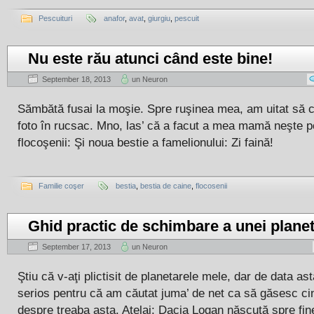
Pescuituri
anafor
,
avat
,
giurgiu
,
pescuit
Nu este rău atunci când este bine!
September 18, 2013
un Neuron
Sămbătă fusai la moşie. Spre ruşinea mea, am uitat să c
foto în rucsac. Mno, las’ că a facut a mea mamă neşte p
flocoşenii: Şi noua bestie a famelionului: Zi faină!
Familie coşer
bestia
,
bestia de caine
,
flocosenii
Ghid practic de schimbare a unei plane
September 17, 2013
un Neuron
Ştiu că v-aţi plictisit de planetarele mele, dar de data as
serios pentru că am căutat juma’ de net ca să găsesc ci
despre treaba asta. Atelaj: Dacia Logan născută spre fine