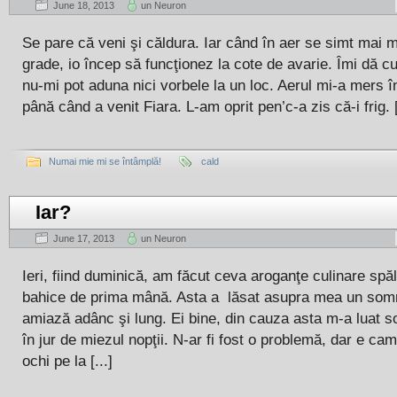
June 18, 2013
un Neuron
Se pare că veni şi căldura. Iar când în aer se simt mai mu
grade, io încep să funcţionez la cote de avarie. Îmi dă cu 
nu-mi pot aduna nici vorbele la un loc. Aerul mi-a mers î
până când a venit Fiara. L-am oprit pen’c-a zis că-i frig. [
Numai mie mi se întâmplă!
cald
Iar?
June 17, 2013
un Neuron
Ieri, fiind duminică, am făcut ceva aroganţe culinare spăl
bahice de prima mână. Asta a lăsat asupra mea un som
amiază adânc şi lung. Ei bine, din cauza asta m-a luat 
în jur de miezul nopţii. N-ar fi fost o problemă, dar e cam
ochi pe la [...]