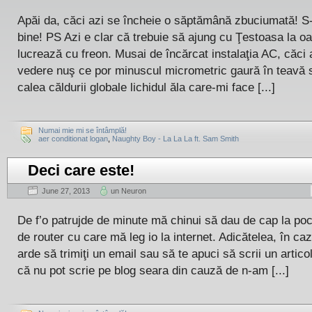
Apăi da, căci azi se încheie o săptămână zbuciumată! S
bine! PS Azi e clar că trebuie să ajung cu Ţestoasa la o
lucrează cu freon. Musai de încărcat instalaţia AC, căci
vedere nuş ce por minuscul micrometric gaură în teavă 
calea căldurii globale lichidul ăla care-mi face [...]
Numai mie mi se întâmplă!
aer conditionat logan
,
Naughty Boy - La La La ft. Sam Smith
Deci care este!
June 27, 2013
un Neuron
De f’o patrujde de minute mă chinui să dau de cap la poc
de router cu care mă leg io la internet. Adicătelea, în caz
arde să trimiţi un email sau să te apuci să scrii un artic
că nu pot scrie pe blog seara din cauză de n-am [...]