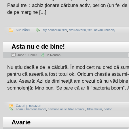
Pasul trei : achiziţionare cărbune activ, perlon (un fel de 
de pe margine [...]
Şurubăreli
diy aquarium filter
,
filtru acvariu
,
filtru acvariu bricolaj
Asta nu e de bine!
June 19, 2013
un Neuron
Nu ştiu dacă e de la căldură. În mod cert nu cred că sunt
pentru că aseară a fost totul ok. Oricum chestia asta mi-
ziua. Aseară: Azi de dimineaţă am crezut că nu văd bine
somnolenţă: Mno bun. Se pare că ar fi “bacteria boom”. Ac
Cazuri şi necazuri
acariu
,
bacteria boom
,
carbune activ
,
filtre acvariu
,
filtru eheim
,
perlon
Avarie