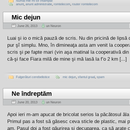
Numai mie mi se întâmplă!
anunt
,
anunt administratie
,
romtelecom
,
router romtelecom
Mic dejun
June 26, 2013
un Neuron
Luai şi io o mică pauză de scris. Nu din pricină de lipsă 
pur şî simplu. Mno, în dimineaţa asta am venit la coopera
scris şi pe fapte mari (vin aşa matinal la cooperativă din
că-şi face Fiara milă de mine şi mă lasă la f’o 2 km [...]
Fulgerături cerebelistice
mic dejun
,
sfantul graal
,
spam
Ne îndreptăm
June 20, 2013
un Neuron
Apoi ieri m-am apucat de bricolat serios la păcătosul ăla
Primul pas a fost să găsesc ceva sticle de plastic, mai 
am. Pasul doi a fost găurirea şi decuparea, ca să ar