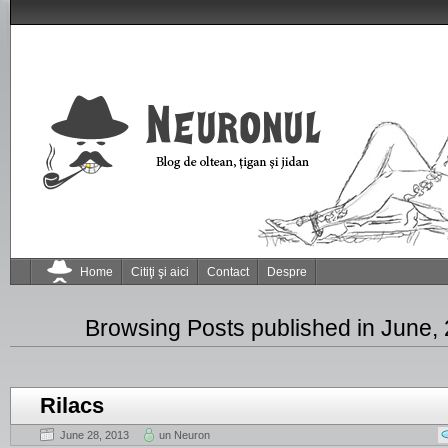
Home
Citiţi şi aici
Contact
Despre
Browsing Posts published in June,
Rilacs
June 28, 2013
un Neuron