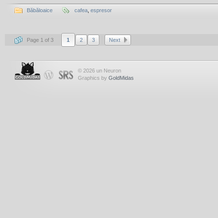
Băbăloaice
cafea
,
espresor
Page 1 of 3
1
2
3
Next
© 2026 un Neuron
Graphics by
GoldMidas