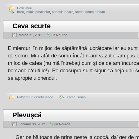
Pescuituri
bere
,
insula pescarilor
,
pescuit
,
soare
,
somn
,
somn african
Ceva scurte
March 21, 2012
un Neuron
E miercuri în mijloc de săptămână lucrătoare iar eu sunt 
de somn. Mi-i atât de somn încât n-am văzut c-am pus ca
în loc de cafea (nu mă întrebaţi cum şi de ce am încurca
borcanele/cutiile!). Pe deasupra sunt sigur că deja unii
se apropie uichendul.
Fulgerături cerebelistice
cafea
,
somn
Plevuşcă
January 30, 2012
un Neuron
Ger pe băltoaca de prins peşte la copcă, da’ ger de m