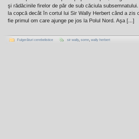
şi rădăcinile firelor de păr de sub căciula subsemnatului. 
la copcă decât în cortul lui Sir Wally Herbert când a zis 
fie primul om care ajunge pe jos la Polul Nord. Aşa [...]
Fulgerături cerebelistice
sir wally
,
somn
,
wally herbert