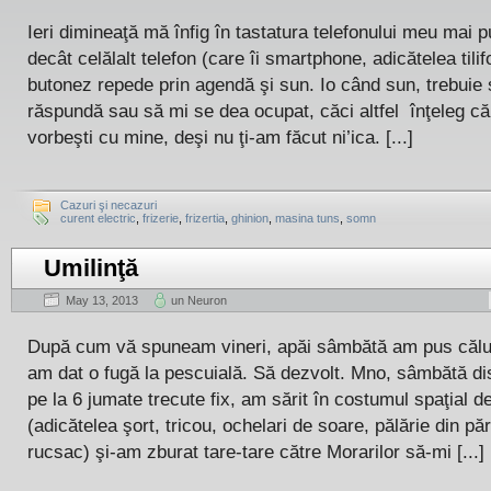
Ieri dimineaţă mă înfig în tastatura telefonului meu mai p
decât celălalt telefon (care îi smartphone, adicătelea tilif
butonez repede prin agendă şi sun. Io când sun, trebuie
răspundă sau să mi se dea ocupat, căci altfel înţeleg că
vorbeşti cu mine, deşi nu ţi-am făcut ni’ica. [...]
Cazuri şi necazuri
curent electric
,
frizerie
,
frizertia
,
ghinion
,
masina tuns
,
somn
Umilinţă
May 13, 2013
un Neuron
După cum vă spuneam vineri, apăi sâmbătă am pus căluţii
am dat o fugă la pescuială. Să dezvolt. Mno, sâmbătă di
pe la 6 jumate trecute fix, am sărit în costumul spaţial d
(adicătelea şort, tricou, ochelari de soare, pălărie din pă
rucsac) şi-am zburat tare-tare către Morarilor să-mi [...]