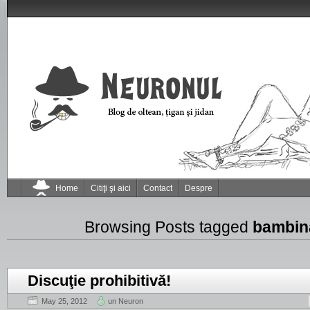
Home
Citiţi şi aici
Contact
Despre
Browsing Posts tagged
bambin
Discuţie prohibitivă!
May 25, 2012
un Neuron