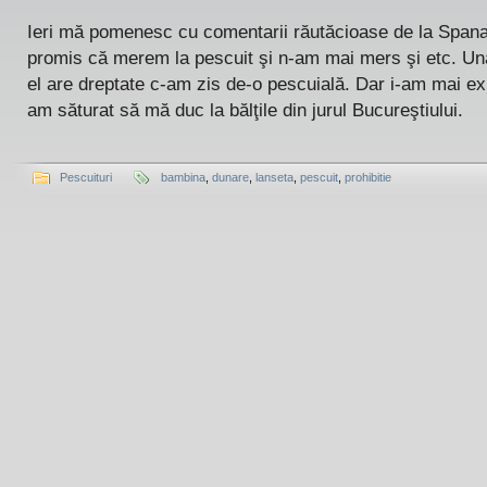
Ieri mă pomenesc cu comentarii răutăcioase de la Spana
promis că merem la pescuit şi n-am mai mers şi etc. Una
el are dreptate c-am zis de-o pescuială. Dar i-am mai ex
am săturat să mă duc la bălţile din jurul Bucureştiului.
Pescuituri
bambina
,
dunare
,
lanseta
,
pescuit
,
prohibitie