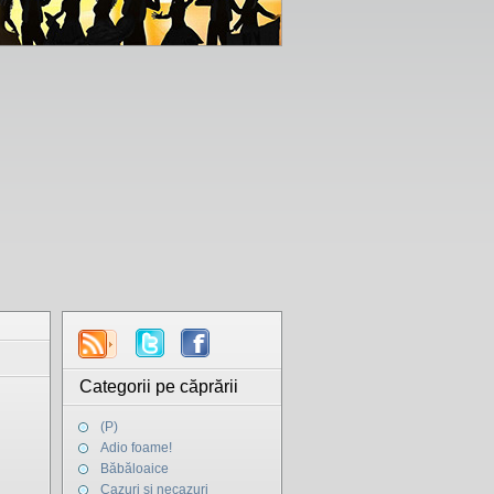
Categorii pe căprării
(P)
Adio foame!
Băbăloaice
Cazuri şi necazuri