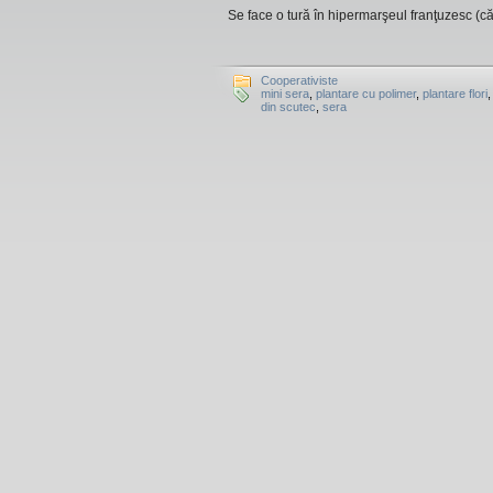
Se face o tură în hipermarşeul franţuzesc (c
Cooperativiste
mini sera
,
plantare cu polimer
,
plantare flori
din scutec
,
sera