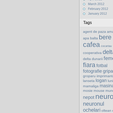
March 2012
February 2012
January 2012
Tags
agent de paza
ama
bere
apa
balta
cafea
cocartau
delt
cooperativa
fem
delta dunarii
fiara
fotbal
fotografie
gripa
groparu
imprimant
logan
lanseta
lun
masin
mamaliga
mosie
mouse
mun
neur
nepot
neuronul
ochelari
oltean