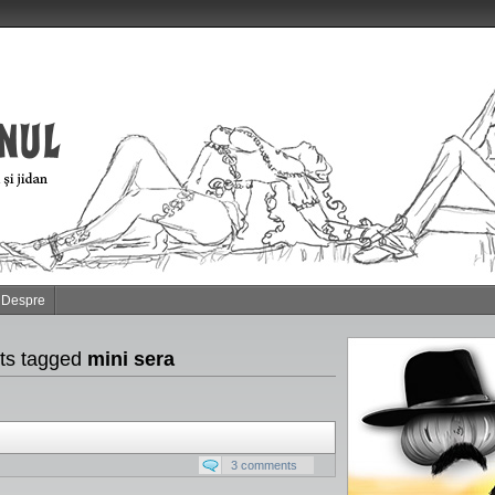
Despre
ts tagged
mini sera
3 comments