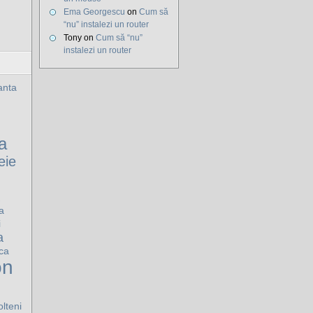
Ema Georgescu
on
Cum să
“nu” instalezi un router
Tony on
Cum să “nu”
instalezi un router
nta
a
eie
a
i
a
ca
on
olteni