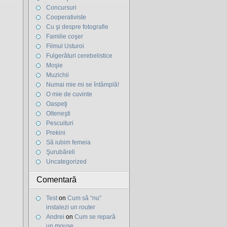
Concursuri
Cooperativiste
Cu şi despre fotografie
Familie coşer
Filmul Usturoi
Fulgerături cerebelistice
Moşie
Muzichii
Numai mie mi se întâmplă!
O mie de cuvinte
Oaspeţi
Olteneşti
Pescuituri
Prekini
Să iubim femeia
Şurubăreli
Uncategorized
Comentară
Test
on
Cum să “nu”
instalezi un router
Andrei
on
Cum se repară
un mouse