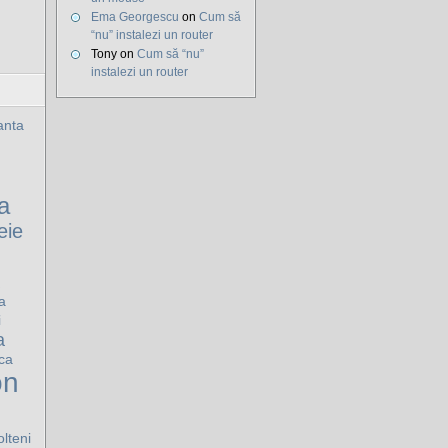
Ema Georgescu
on
Cum să
“nu” instalezi un router
Tony on
Cum să “nu”
instalezi un router
nta
a
eie
a
i
a
ca
on
olteni