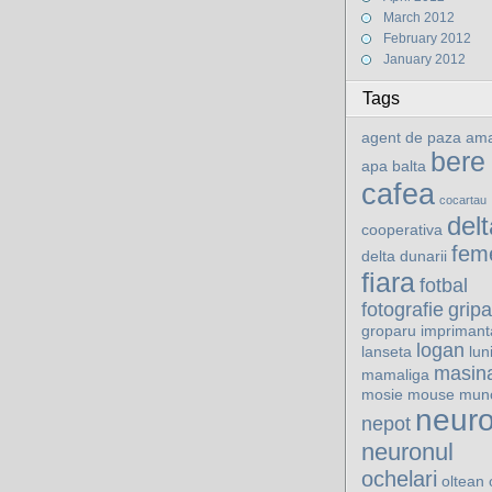
March 2012
February 2012
January 2012
Tags
agent de paza
ama
bere
apa
balta
cafea
cocartau
delt
cooperativa
fem
delta dunarii
fiara
fotbal
fotografie
gripa
groparu
imprimant
logan
lanseta
lun
masin
mamaliga
mosie
mouse
mun
neur
nepot
neuronul
ochelari
oltean