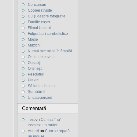
Concursuri
Cooperativiste
Cu şi despre fotografie
Familie coşer
Filmul Usturoi
Fulgerături cerebelistice
Moşie
Muzichii
Numai mie mi se întâmplă!
O mie de cuvinte
Oaspeţi
Olteneşti
Pescuituri
Prekini
Să iubim femeia
Şurubăreli
Uncategorized
Comentară
Test
on
Cum să “nu”
instalezi un router
Andrei
on
Cum se repară
un mouse