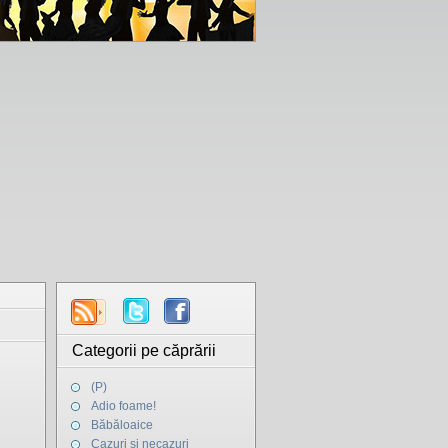
Categorii pe căprării
(P)
Adio foame!
Băbăloaice
Cazuri şi necazuri