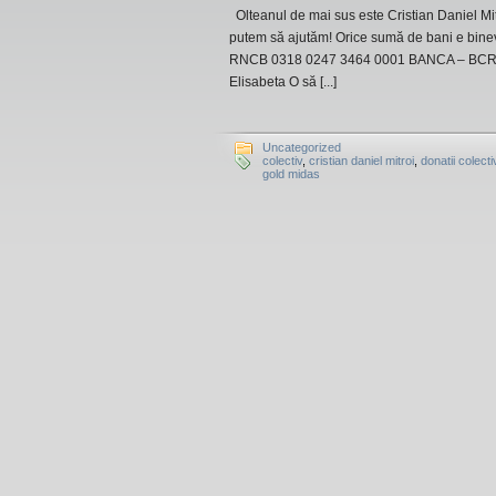
Olteanul de mai sus este Cristian Daniel Mit
putem să ajutăm! Orice sumă de bani e bineve
RNCB 0318 0247 3464 0001 BANCA – BCR (
Elisabeta O să [...]
Uncategorized
colectiv
,
cristian daniel mitroi
,
donatii colecti
gold midas