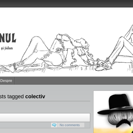
Despre
sts tagged
colectiv
No comments