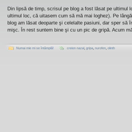
Din lipsă de timp, scrisul pe blog a fost lăsat pe ultimul l
ultimul loc, că uitasem cum să mă mai loghez). Pe lângă
blog am lăsat deoparte şi celelalte pasiuni, dar sper să
mişc. În rest suntem bine şi cu un pic de gripă. Acum mă 
Numai mie mi se întâmplă!
creion nazal
,
gripa
,
nurofen
,
olinth