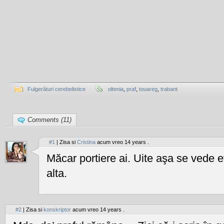
Fulgerături cerebelistice
oltenia
,
praf
,
touareg
,
trabant
Comments (11)
#1
| Zisa si
Cristina
acum vreo 14 years .
Măcar portiere ai. Uite aşa se vede ev
alta.
#2
| Zisa si
konskriptor
acum vreo 14 years .