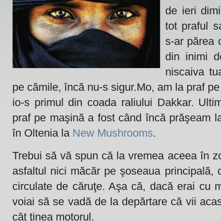
de ieri dim
tot praful s
s-ar părea c
din inimi d
niscaiva tu
pe cămile, încă nu-s sigur.
Mo, am la praf pe
io-s primul din coada raliului Dakkar. Ul
praf pe maşină a fost când încă prăşeam l
în Oltenia la
New Mushrooms
.
Trebui să vă spun că la vremea aceea în z
asfaltul nici măcăr pe şoseaua principală, 
circulate de căruţe. Aşa că, dacă erai cu m
voiai să se vadă de la depărtare că vii acas
cât ţinea motorul.