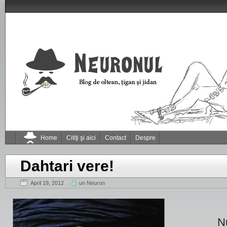
Home
Citiţi şi aici
Contact
Despre
Dahtari vere!
April 19, 2012
un Neuron
Nu am id