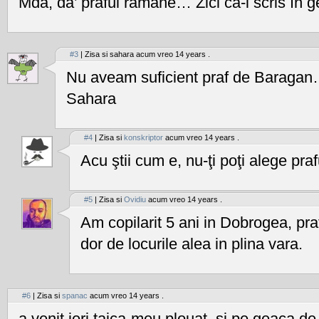
Mda, da’ praful rămâne… Zici că-i scris în g
#3
| Zisa si sahara acum vreo 14 years .
Nu aveam suficient praf de Baragan…
Sahara
#4
| Zisa si
konskriptor
acum vreo 14 years .
Acu ştii cum e, nu-ţi poţi alege praf
#5
| Zisa si
Ovidiu
acum vreo 14 years .
Am copilarit 5 ani in Dobrogea, pra
dor de locurile alea in plina vara.
#6
| Zisa si
spanac
acum vreo 14 years .
a venit ieri taica-meu plouat. si pe geaca de