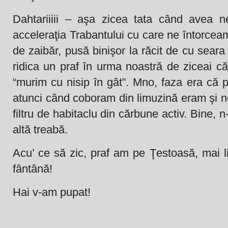
Dahtariiiii – aşa zicea tata când avea ne
acceleraţia Trabantului cu care ne întorceam 
de zaibăr, pusă binişor la răcit de cu seara
ridica un praf în urma noastră de ziceai că 
“murim cu nisip în gât”. Mno, faza era că 
atunci când coboram din limuzină eram şi no
filtru de habitaclu din cărbune activ. Bine, 
altă treabă.
Acu’ ce să zic, praf am pe Ţestoasă, mai li
fântână!
Hai v-am pupat!