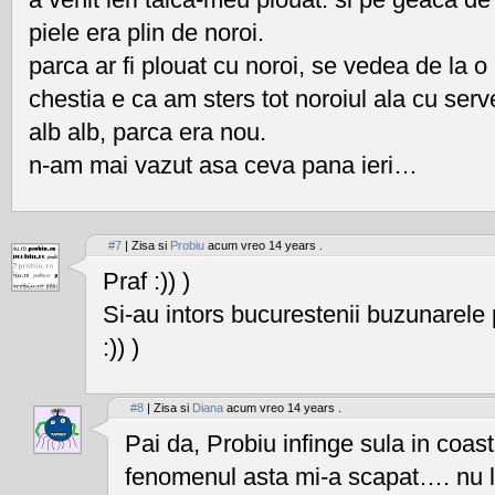
piele era plin de noroi.
parca ar fi plouat cu noroi, se vedea de la o
chestia e ca am sters tot noroiul ala cu ser
alb alb, parca era nou.
n-am mai vazut asa ceva pana ieri…
#7
| Zisa si
Probiu
acum vreo 14 years .
Praf :)) )
Si-au intors bucurestenii buzunarele
:)) )
#8
| Zisa si
Diana
acum vreo 14 years .
Pai da, Probiu infinge sula in coas
fenomenul asta mi-a scapat…. nu 