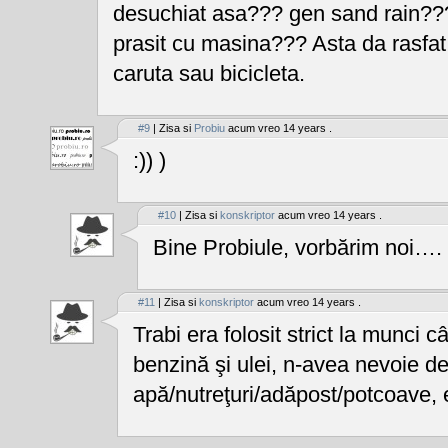
desuchiat asa??? gen sand rain??
prasit cu masina??? Asta da rasfat.
caruta sau bicicleta.
#9
| Zisa si
Probiu
acum vreo 14 years .
:)) )
#10
| Zisa si
konskriptor
acum vreo 14 years .
Bine Probiule, vorbărim noi….
#11
| Zisa si
konskriptor
acum vreo 14 years .
Trabi era folosit strict la munci 
benzină şi ulei, n-avea nevoie d
apă/nutreţuri/adăpost/potcoave, 