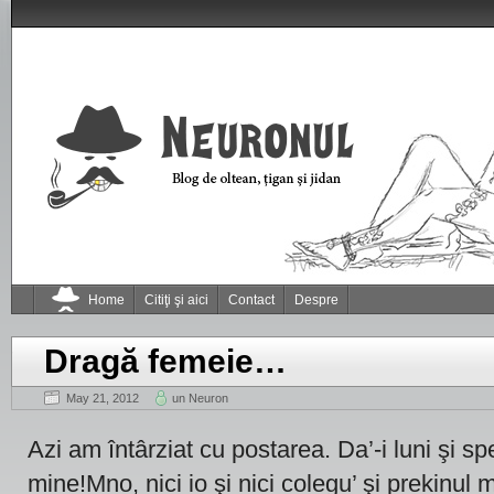
Home
Citiţi şi aici
Contact
Despre
Dragă femeie…
May 21, 2012
un Neuron
Azi am întârziat cu postarea. Da’-i luni şi spe
mine!
Mno, nici io şi nici colegu’ şi prekinu