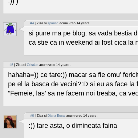
:)) )
#4
| Zisa si
spanac
acum vreo 14 years .
si pune ma pe blog, sa vada bestia
ca stie ca in weekend ai fost cica la 
#5
| Zisa si
Cristian
acum vreo 14 years .
hahaha=)) ce tare:)) macar sa fie omu’ ferici
pe el la basca de vecini?:D si eu as face la fel
“Femeie, las’ sa ne facem noi treaba, ca vecin
#6
| Zisa si
Diana Bocai
acum vreo 14 years .
:)) tare asta, o dimineata faina