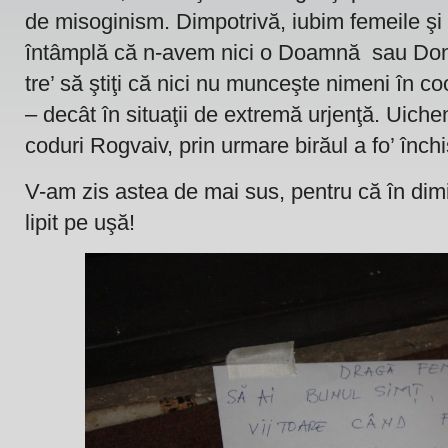
de misoginism. Dimpotrivă, iubim femeile şi
întâmplă că n-avem nici o Doamnă sau Don’ş
tre’ să ştiţi că nici nu munceşte nimeni în c
– decât în situaţii de extremă urjenţă. Uiche
coduri Rogvaiv, prin urmare birăul a fo’ închi
V-am zis astea de mai sus, pentru că în dimi
lipit pe uşă!