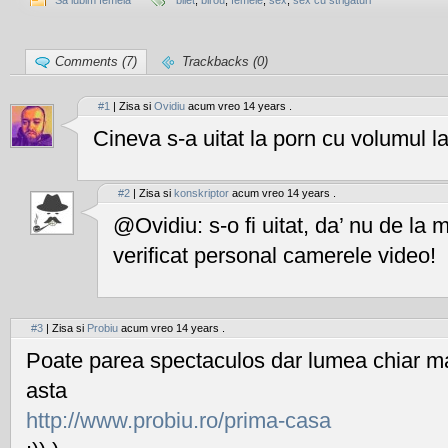
Să iubim femeia
bilet
,
birou
,
femeie
,
sex
,
sex cu strigaturi
Comments (7)
Trackbacks (0)
#1
| Zisa si
Ovidiu
acum vreo 14 years .
Cineva s-a uitat la porn cu volumul la
#2
| Zisa si
konskriptor
acum vreo 14 years .
@Ovidiu: s-o fi uitat, da’ nu de la
verificat personal camerele video!
#3
| Zisa si
Probiu
acum vreo 14 years .
Poate parea spectaculos dar lumea chiar ma
asta
http://www.probiu.ro/prima-casa