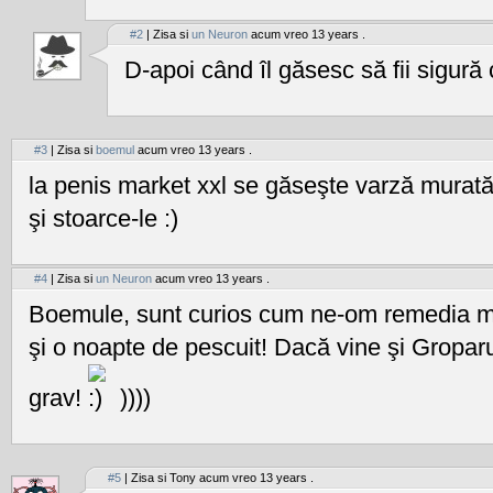
#2
| Zisa si
un Neuron
acum vreo 13 years .
D-apoi când îl găsesc să fii sigură
#3
| Zisa si
boemul
acum vreo 13 years .
la penis market xxl se găseşte varză murată
şi stoarce-le :)
#4
| Zisa si
un Neuron
acum vreo 13 years .
Boemule, sunt curios cum ne-om remedia m
şi o noapte de pescuit! Dacă vine şi Groparu
grav!
))))
#5
| Zisa si Tony acum vreo 13 years .