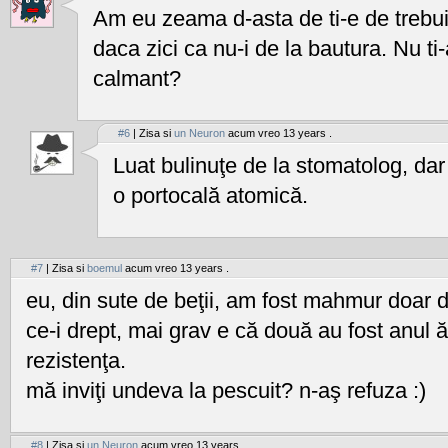
Am eu zeama d-asta de ti-e de trebuin
daca zici ca nu-i de la bautura. Nu ti
calmant?
#6
| Zisa si
un Neuron
acum vreo 13 years .
Luat bulinuţe de la stomatolog, dar
o portocală atomică.
#7
| Zisa si
boemul
acum vreo 13 years .
eu, din sute de beţii, am fost mahmur doar d
ce-i drept, mai grav e că două au fost anul ă
rezistenţa.
mă inviţi undeva la pescuit? n-aş refuza :)
#8
| Zisa si
un Neuron
acum vreo 13 years .