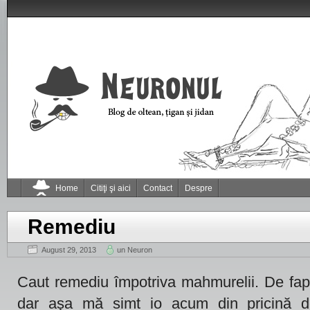
Home
Citiţi şi aici
Contact
Despre
Remediu
August 29, 2013
un Neuron
Caut remediu împotriva mahmurelii. De fap
dar aşa mă simt io acum din pricină 