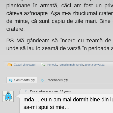
plantoane în armată, căci am fost un priv
câteva az’noapte. Aşa m-a zbuciumat crater
de minte, că sunt capiu de zile mari. Bin
cratere.
PS Mă gândeam să încerc cu zeamă de va
unde să iau io zeamă de varză în perioada 
Cazuri şi necazuri
remediu
,
remediu mahmurela
,
zeama de varza
Comments (9)
Trackbacks (0)
#1
| Zisa si adina acum vreo 13 years .
mda… eu n-am mai dormit bine din i
sa-mi spui si mie…