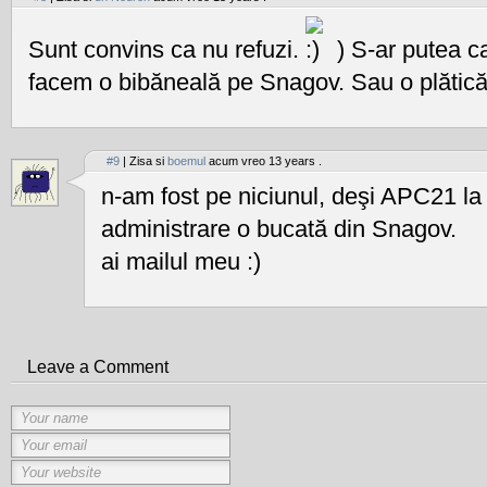
Sunt convins ca nu refuzi.
) S-ar putea ca
facem o bibăneală pe Snagov. Sau o plătică
#9
| Zisa si
boemul
acum vreo 13 years .
n-am fost pe niciunul, deşi APC21 la 
administrare o bucată din Snagov.
ai mailul meu :)
Leave a Comment