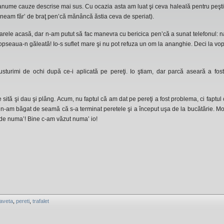
 anume cauze descrise mai sus. Cu ocazia asta am luat şi ceva haleală pentru peşti
âneam făr’ de braţ pen’că mănâncă ăstia ceva de speriat).
arele acasă, dar n-am putut să fac manevra cu bericica pen’că a sunat telefonul: n
 vopseaua-n găleată! Io-s suflet mare şi nu pot refuza un om la ananghie. Deci la vo
 usturimi de ochi după ce-i aplicată pe pereţi. Io ştiam, dar parcă aseară a fos
pe sită şi dau şi plâng. Acum, nu faptul că am dat pe pereţi a fost problema, ci faptul
ţ n-am băgat de seamă că s-a terminat peretele şi a început uşa de la bucătărie. Mo
, de numa’! Bine c-am văzut numa’ io!
laveta
,
pereti
,
trafalet