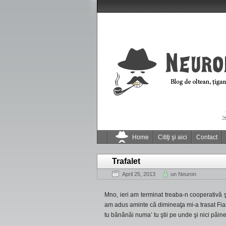
Home
Citiţi şi aici
Contact
Trafalet
April 25, 2013
un Neuron
Mno, ieri am terminat treaba-n cooperativă ş
am adus aminte că dimineaţa mi-a trasat Fiara
tu bănănăi numa’ tu ştii pe unde şi nici pâine 