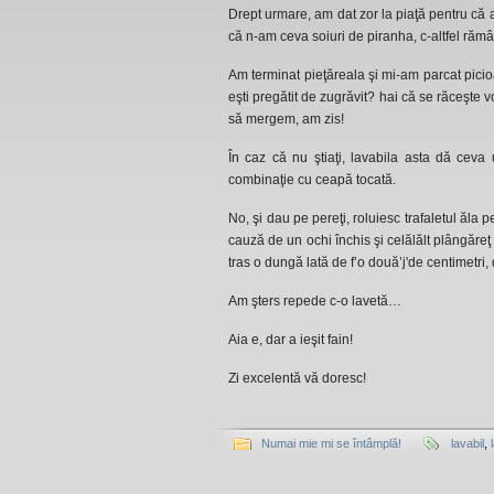
Drept urmare, am dat zor la piaţă pentru că
că n-am ceva soiuri de piranha, c-altfel răm
Am terminat pieţăreala şi mi-am parcat picio
eşti pregătit de zugrăvit? hai că se răceşte
să mergem, am zis!
În caz că nu ştiaţi, lavabila asta dă ceva
combinaţie cu ceapă tocată.
No, şi dau pe pereţi, roluiesc trafaletul ăla 
cauză de un ochi închis şi celălălt plângăre
tras o dungă lată de f’o două’j'de centimetri
Am şters repede c-o lavetă…
Aia e, dar a ieşit fain!
Zi excelentă vă doresc!
Numai mie mi se întâmplă!
lavabil
,