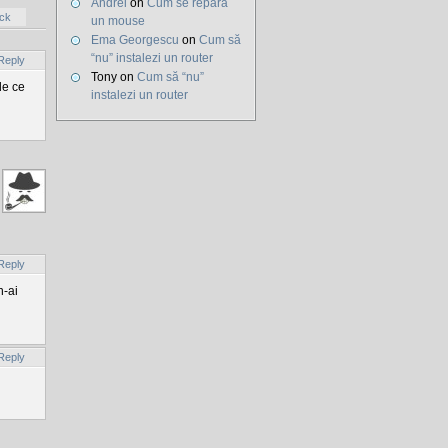
Andrei
on
Cum se repară
ck
un mouse
Ema Georgescu
on
Cum să
“nu” instalezi un router
Reply
Tony on
Cum să “nu”
de ce
instalezi un router
Reply
n-ai
Reply