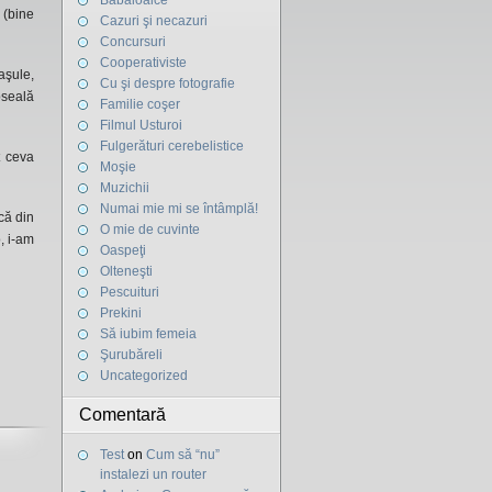
Băbăloaice
 (bine
Cazuri şi necazuri
Concursuri
Cooperativiste
aşule,
Cu şi despre fotografie
pseală
Familie coşer
Filmul Usturoi
Fulgerături cerebelistice
t ceva
Moşie
Muzichii
Numai mie mi se întâmplă!
 că din
O mie de cuvinte
, i-am
Oaspeţi
Olteneşti
Pescuituri
Prekini
Să iubim femeia
Şurubăreli
Uncategorized
Comentară
Test
on
Cum să “nu”
instalezi un router