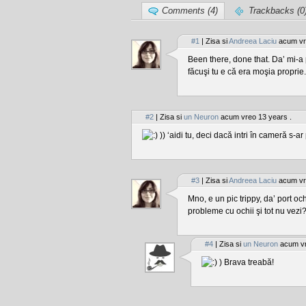
Comments (4)
Trackbacks (0
#1
| Zisa si
Andreea Laciu
acum vre
Been there, done that. Da’ mi-a pl
făcuşi tu e că era moşia proprie.
#2
| Zisa si
un Neuron
acum vreo 13 years .
)) ‘aidi tu, deci dacă intri în cameră s-a
#3
| Zisa si
Andreea Laciu
acum vre
Mno, e un pic trippy, da’ port oc
probleme cu ochii şi tot nu vezi? n
#4
| Zisa si
un Neuron
acum vr
) Brava treabă!