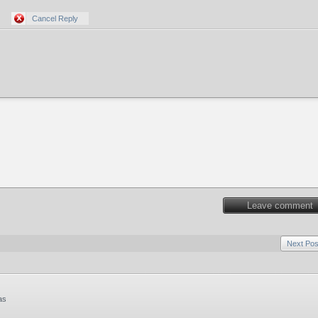
Cancel Reply
Leave comment
Next Pos
as