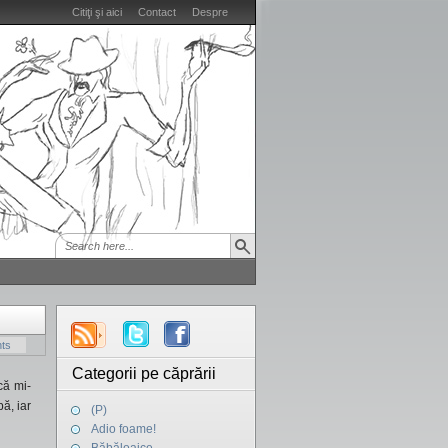
Citiţi şi aici
Contact
Despre
ts
Categorii pe căprării
că mi-
ă, iar
(P)
Adio foame!