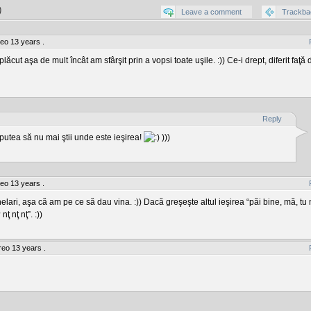
)
Leave a comment
Trackba
o 13 years .
ăcut aşa de mult încât am sfârşit prin a vopsi toate uşile. :)) Ce-i drept, diferit faţă 
Reply
r putea să nu mai ştii unde este ieşirea!
)))
o 13 years .
helari, aşa că am pe ce să dau vina. :)) Dacă greşeşte altul ieşirea “păi bine, mă, tu 
ţ nţ nţ”. :))
eo 13 years .