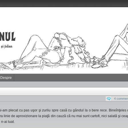
Despre
4 commen
i-am plecat cu pas uşor şi zurliu spre casă cu gândul la o bere rece. Bineînţeles 
 linie de aprovizionare la piaţă din cauză că nu mai sunt cartofi, nici salată şi ceap
n-ai luat.