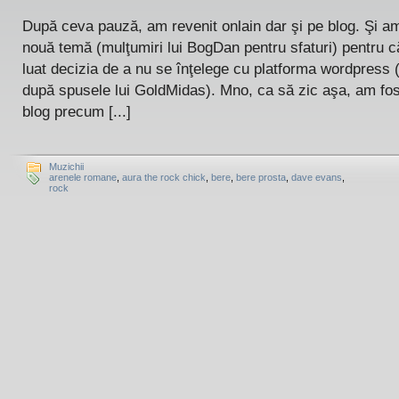
După ceva pauză, am revenit onlain dar şi pe blog. Şi am
nouă temă (mulţumiri lui BogDan pentru sfaturi) pentru 
luat decizia de a nu se înţelege cu platforma wordpress 
după spusele lui GoldMidas). Mno, ca să zic aşa, am fos
blog precum [...]
Muzichii
arenele romane
,
aura the rock chick
,
bere
,
bere prosta
,
dave evans
,
rock