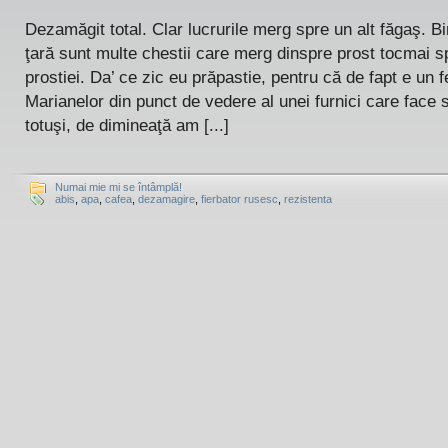
Dezamăgit total. Clar lucrurile merg spre un alt făgaş. Bin
ţară sunt multe chestii care merg dinspre prost tocmai s
prostiei. Da’ ce zic eu prăpastie, pentru că de fapt e un 
Marianelor din punct de vedere al unei furnici care face 
totuşi, de dimineaţă am [...]
Numai mie mi se întâmplă!
abis
,
apa
,
cafea
,
dezamagire
,
fierbator rusesc
,
rezistenta