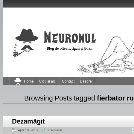
Home
Citiţi şi aici
Contact
Despre
Browsing Posts tagged
fierbator r
Dezamăgit
April 10, 2013
un Neuron