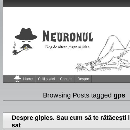
Home
Citiţi şi aici
Contact
Despre
Browsing Posts tagged
gps
Despre gipies. Sau cum să te rătăceşti l
sat