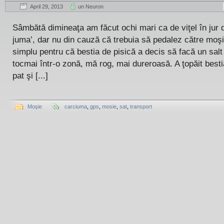
April 29, 2013
un Neuron
Sâmbătă dimineaţa am făcut ochi mari ca de viţel în jur d
juma’, dar nu din cauză că trebuia să pedalez către moşie
simplu pentru că bestia de pisică a decis să facă un salt
tocmai într-o zonă, mă rog, mai dureroasă. A ţopăit besti
pat şi [...]
Moşie
carciuma
,
gps
,
mosie
,
sat
,
transport