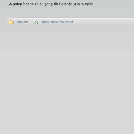
Să puteţi începe ziua uşor şi fără grabă: Şi la muncă!
Muzichii
indila
,
indila mini world