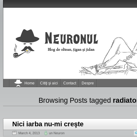
Home
Citiţi şi aici
Contact
Despre
Browsing Posts tagged
radiato
Nici iarba nu-mi creşte
March 4, 2013
un Neuron