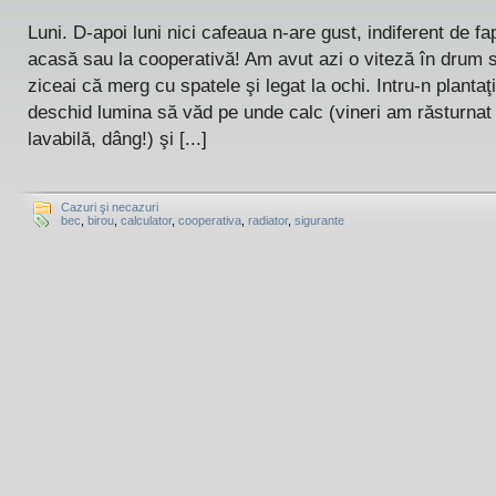
Luni. D-apoi luni nici cafeaua n-are gust, indiferent de fa
acasă sau la cooperativă! Am avut azi o viteză în drum 
ziceai că merg cu spatele şi legat la ochi. Intru-n plantaţ
deschid lumina să văd pe unde calc (vineri am răsturnat
lavabilă, dâng!) şi [...]
Cazuri şi necazuri
bec
,
birou
,
calculator
,
cooperativa
,
radiator
,
sigurante