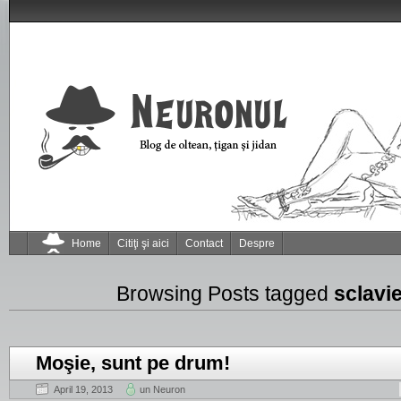
Home
Citiţi şi aici
Contact
Despre
Browsing Posts tagged
sclavi
Moşie, sunt pe drum!
April 19, 2013
un Neuron