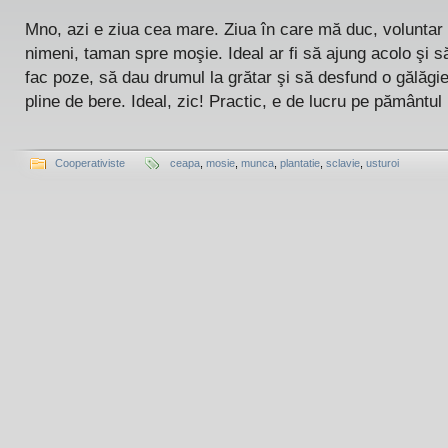
Mno, azi e ziua cea mare. Ziua în care mă duc, voluntar ş
nimeni, taman spre moşie. Ideal ar fi să ajung acolo şi 
fac poze, să dau drumul la grătar şi să desfund o gălăgie
pline de bere. Ideal, zic! Practic, e de lucru pe pământul [
Cooperativiste
ceapa
,
mosie
,
munca
,
plantatie
,
sclavie
,
usturoi