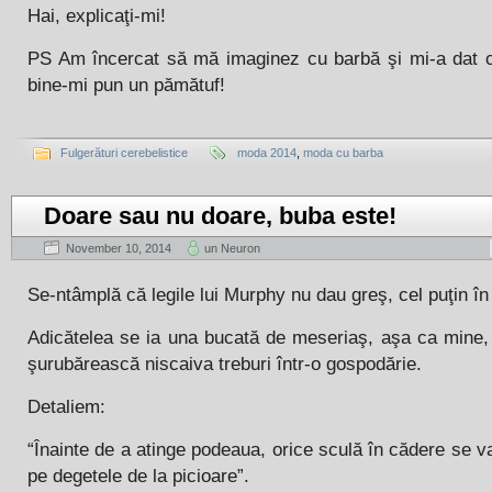
Hai, explicaţi-mi!
PS Am încercat să mă imaginez cu barbă şi mi-a dat c
bine-mi pun un pămătuf!
Fulgerături cerebelistice
moda 2014
,
moda cu barba
Doare sau nu doare, buba este!
November 10, 2014
un Neuron
Se-ntâmplă că legile lui Murphy nu dau greş, cel puţin î
Adicătelea se ia una bucată de meseriaş, aşa ca mine,
şurubărească niscaiva treburi într-o gospodărie.
Detaliem:
“Înainte de a atinge podeaua, orice sculă în cădere se va
pe degetele de la picioare”.