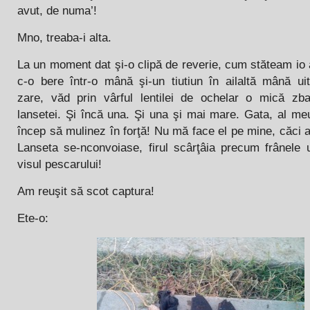
avut, de numa’!
Mno, treaba-i alta.
La un moment dat şi-o clipă de reverie, cum stăteam io 
c-o bere într-o mână şi-un tiutiun în ailaltă mână u
zare, văd prin vârful lentilei de ochelar o mică zba
lansetei. Şi încă una. Şi una şi mai mare. Gata, al meu
încep să mulinez în forţă! Nu mă face el pe mine, căci 
Lanseta se-nconvoiase, firul scârţâia precum frânele 
visul pescarului!
Am reuşit să scot captura!
Ete-o: