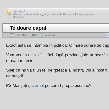
Şurubăreli
allview p5 alldro
,
android
,
daily roads apk
,
filmare cu telefonul
,
phone
dashcam
Te doare capul
November 6, 2014
un Neuron
Exact asta se întâmplă în politică! O mare durere de cap
Vom vedea ce va fi, căci după prezidenţiale urmează 
c-aşa-i în tenis.
Sper că nu va fi un fel de “pleacă ai noştri, vin ai noştri
ca proştii”!
PS Mai ştiţi
guvernul
pe care-l propusesem io?