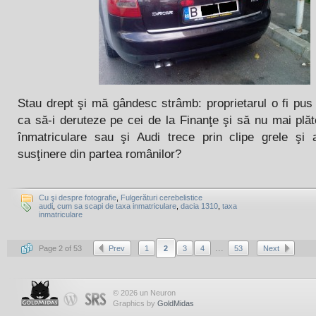
Stau drept şi mă gândesc strâmb: proprietarul o fi pus
ca să-i deruteze pe cei de la Finanţe şi să nu mai plă
înmatriculare sau şi Audi trece prin clipe grele şi
susţinere din partea românilor?
Cu şi despre fotografie
,
Fulgerături cerebelistice
audi
,
cum sa scapi de taxa inmatriculare
,
dacia 1310
,
taxa
inmatriculare
...
Page 2 of 53
Prev
1
2
3
4
53
Next
© 2026 un Neuron
Graphics by
GoldMidas