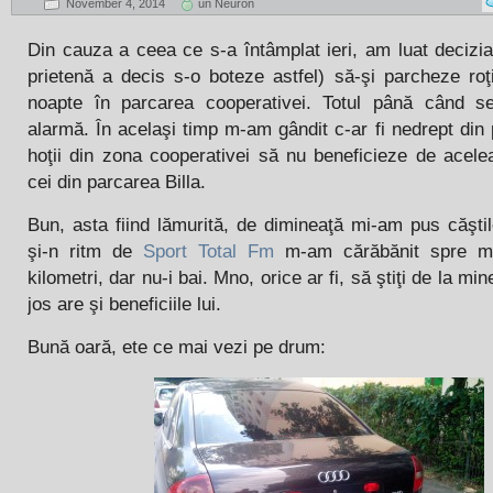
November 4, 2014
un Neuron
Din cauza a ceea ce s-a întâmplat ieri, am luat decizi
prietenă a decis s-o boteze astfel) să-şi parcheze roţ
noapte în parcarea cooperativei. Totul până când 
alarmă. În acelaşi timp m-am gândit c-ar fi nedrept din
hoţii din zona cooperativei să nu beneficieze de acelea
cei din parcarea Billa.
Bun, asta fiind lămurită, de dimineaţă mi-am pus căşti
şi-n ritm de
Sport Total Fm
m-am cărăbănit spre mu
kilometri, dar nu-i bai. Mno, orice ar fi, să ştiţi de la m
jos are şi beneficiile lui.
Bună oară, ete ce mai vezi pe drum: