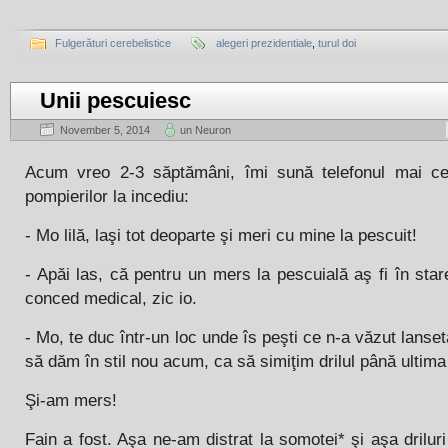
Fulgerături cerebelistice
alegeri prezidentiale
,
turul doi
Unii pescuiesc
November 5, 2014
un Neuron
Acum vreo 2-3 săptămâni, îmi sună telefonul mai c
pompierilor la incediu:
- Mo lilă, laşi tot deoparte şi meri cu mine la pescuit!
- Apăi las, că pentru un mers la pescuială aş fi în sta
conced medical, zic io.
- Mo, te duc într-un loc unde îs peşti ce n-a văzut lanseta
să dăm în stil nou acum, ca să simiţim drilul până ultima
Şi-am mers!
Fain a fost. Aşa ne-am distrat la somotei* şi aşa drilu