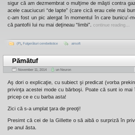
sigur că am dezmembrat o mulţime de măşti contra gaz
acele cauciucuri “de lapte” (care cică erau cele mai bun
c-am fost un pic alergat în momentul în care bunicu’-m
că pantofii lui nu mai deţineau “limbi”.
continue reading…
(P)
,
Fulgerături cerebelistice
airsoft
Pămătuf
November 11, 2014
un Neuron
Aş dori o explicaţie, cu subiect şi predicat (vorba preki
privinţa acestei mode cu bărboşi. Poate că sunt io mai 
pricep ce e cu barba asta!
Zici că s-a umplat ţara de preoţi!
Presimt că cei de la Gillette o să aibă o surpriză în priv
pe anul ăsta.