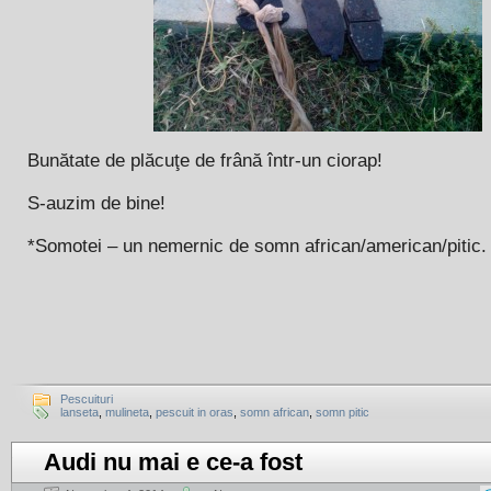
Bunătate de plăcuţe de frână într-un ciorap!
S-auzim de bine!
*Somotei – un nemernic de somn african/american/pitic.
Pescuituri
lanseta
,
mulineta
,
pescuit in oras
,
somn african
,
somn pitic
Audi nu mai e ce-a fost