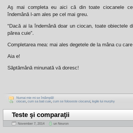
Aş mai completa eu aici că din toate ciocanele c
îndemână l-am ales pe cel mai greu.
“Dacă ai la îndemână doar un ciocan, toate obiectele di
părea cuie”.
Completarea mea: mai ales degetele de la mâna cu care ţ
Aia e!
Săptămână minunată vă doresc!
Numai mie mi se întâmplă!
ciocan
,
cum sa bati cuie
,
cum se foloseste ciocanul
,
legile lui murphy
Teste şi comparaţii
November 7, 2014
un Neuron