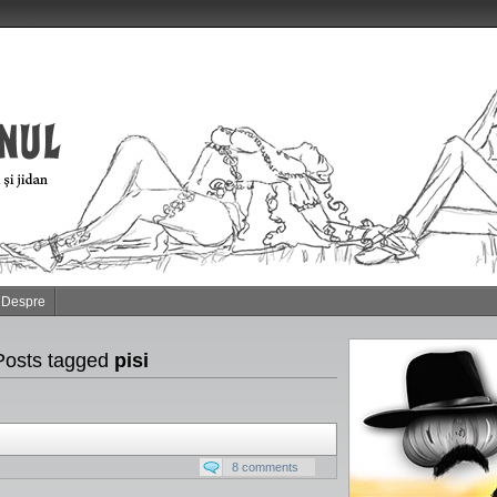
Despre
Posts tagged
pisi
8 comments