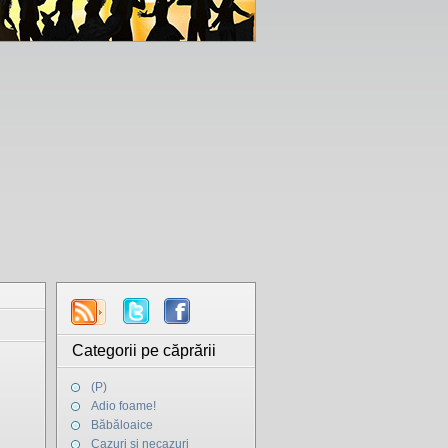
Categorii pe căprării
(P)
Adio foame!
Băbăloaice
Cazuri şi necazuri