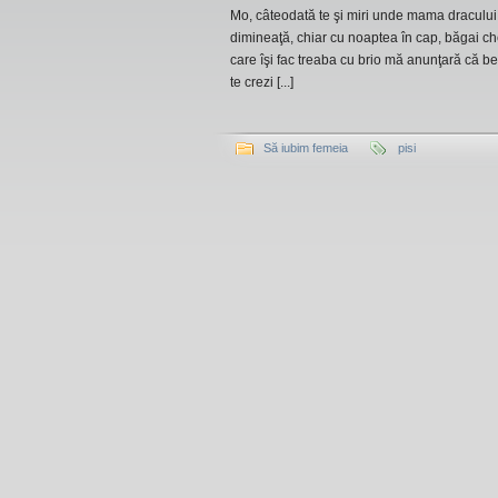
Mo, câteodată te şi miri unde mama dracului i
dimineaţă, chiar cu noaptea în cap, băgai chei
care îşi fac treaba cu brio mă anunţară că b
te crezi [...]
Să iubim femeia
pisi