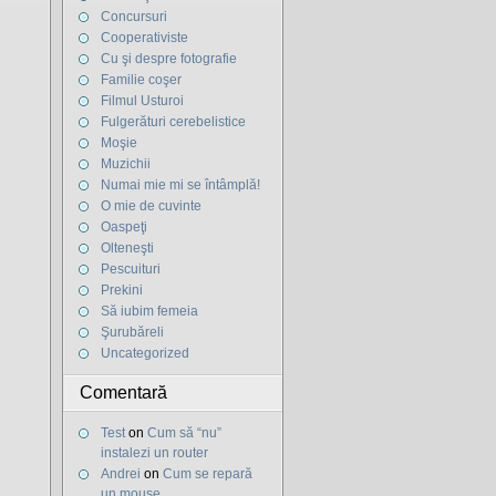
Concursuri
Cooperativiste
Cu şi despre fotografie
Familie coşer
Filmul Usturoi
Fulgerături cerebelistice
Moşie
Muzichii
Numai mie mi se întâmplă!
O mie de cuvinte
Oaspeţi
Olteneşti
Pescuituri
Prekini
Să iubim femeia
Şurubăreli
Uncategorized
Comentară
Test
on
Cum să “nu”
instalezi un router
Andrei
on
Cum se repară
un mouse