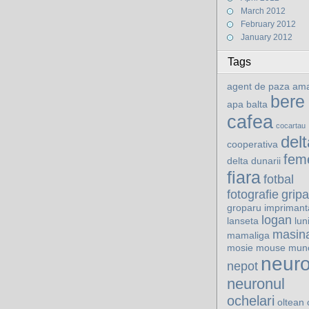
March 2012
February 2012
January 2012
Tags
agent de paza
ama
bere
apa
balta
cafea
cocartau
delt
cooperativa
fem
delta dunarii
fiara
fotbal
fotografie
gripa
groparu
imprimant
logan
lanseta
lun
masin
mamaliga
mosie
mouse
mun
neur
nepot
neuronul
ochelari
oltean