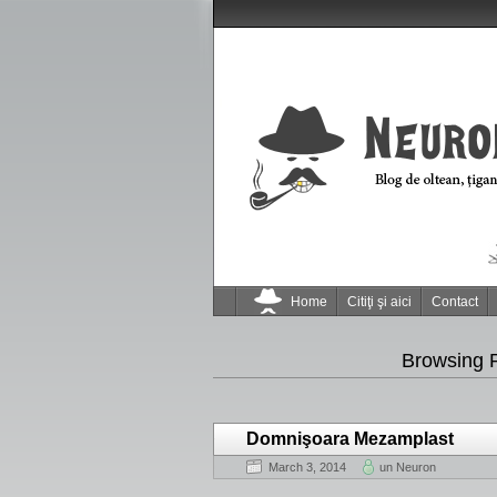
Home
Citiţi şi aici
Contact
Browsing 
Domnişoara Mezamplast
March 3, 2014
un Neuron