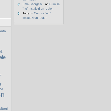
Ema Georgescu
on
Cum să
“nu” instalezi un router
Tony on
Cum să “nu”
instalezi un router
nta
a
eie
a
i
a
ca
on
olteni